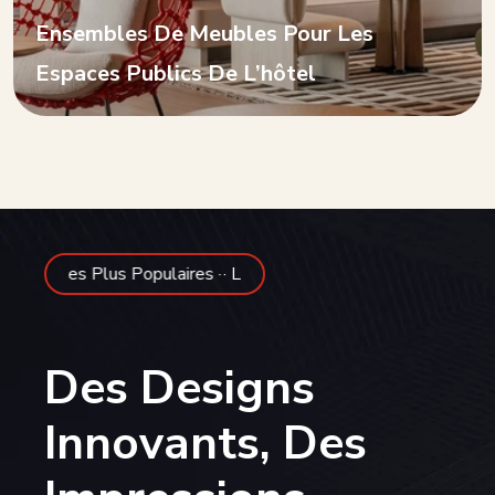
Ensembles De Meubles Pour Les
Espaces Publics De L’hôtel
 Populaires ·
· Les Plus Populaires ·
Des Designs
Innovants, Des