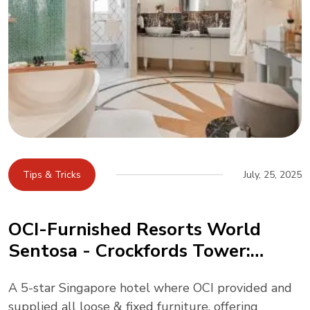
OCI-Crafted MGM Grand Macau:
Artful Luxury By The South
China Sea-Copy-6883555a51c78
A 5-star Macau landmark where OCI furnished all
loose & fixed furniture, blending art-inspired
design, ocean-hued elegance, and seamless
connectivity to One Central—elevating hospitality
across rooms, dining, and conventions.