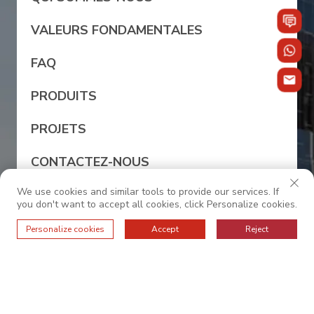
VALEURS FONDAMENTALES
FAQ
PRODUITS
PROJETS
CONTACTEZ-NOUS
We use cookies and similar tools to provide our services. If
NOUVELLES
you don't want to accept all cookies, click Personalize cookies.
Personalize cookies
Accept
Reject
0086-13528987245
sales@oc-internationalfurniture.com