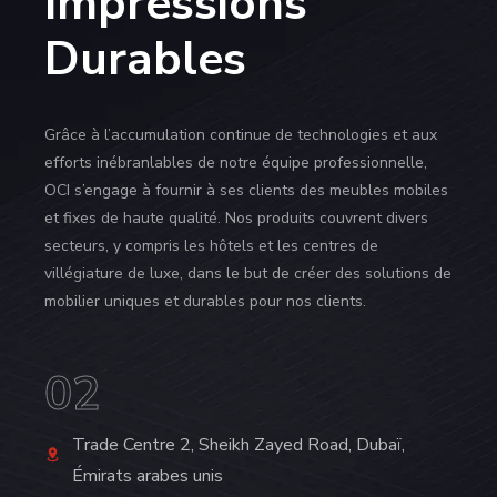
Impressions
Durables
Grâce à l’accumulation continue de technologies et aux
efforts inébranlables de notre équipe professionnelle,
OCI s’engage à fournir à ses clients des meubles mobiles
et fixes de haute qualité. Nos produits couvrent divers
secteurs, y compris les hôtels et les centres de
villégiature de luxe, dans le but de créer des solutions de
mobilier uniques et durables pour nos clients.
03
0
6/A North Avenue, Gulshan-2, Dhaka,
C
Bangladesh