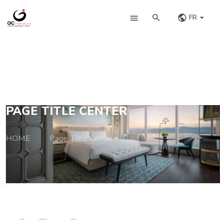
FR
PAGE TITLE CENTER
HOME
Page Title Center
·