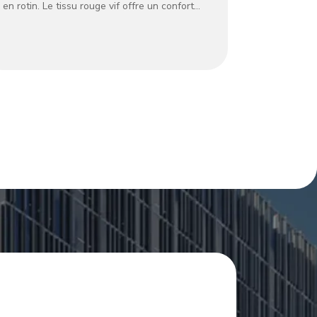
en rotin. Le tissu rouge vif offre un confort
moelleux, tandis que la base en rotin naturel
ajoute une élégance rustique. Parfait pour
les villas intérieures ou semi-extérieures, il
allie un style moderne à un savoir-faire
durable. Idéal pour se détendre ou recevoir,
il apporte une touche audacieuse et
accueillante à la vie de villa haut de gamme.