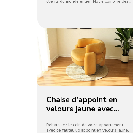
étoiles | Fabriqué à
clients du monde entier. Notre combine des
panneaux de bois massif, des accents en
Dongguan par OC
acier inoxydable et des finitions résistantes
aux rayures pour une longévité.
International
Chaise d’appoint en
velours jaune avec
dossier incurvé pour
coin d’appartement
Rehaussez le coin de votre appartement
avec ce fauteuil d’appoint en velours jaune.