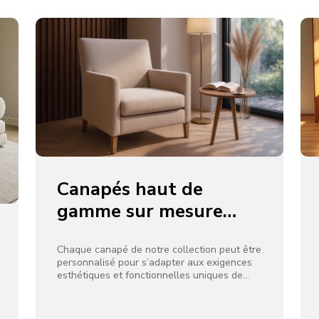
Canapés haut de
gamme sur mesure
pour hôtels 5 étoiles
par OC Furniture
Chaque canapé de notre collection peut être
personnalisé pour s’adapter aux exigences
esthétiques et fonctionnelles uniques de
votre hôtel. Des coussins moelleux aux
cadres élégants, nous proposons une variété
d’options pour répondre à vos besoins