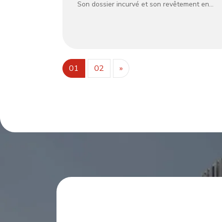
Son dossier incurvé et son revêtement en
velours moelleux vous bercent dans un
confort douillet, comme une douce étreinte.
La silhouette arrondie s’adapte parfaitement
aux espaces compacts, ajoutant une touche
vibrante et luxueuse aux intérieurs
modernes. Facile à associer à des tapis ou à
de la verdure, il allie confort et design,
01
02
»
parfait pour se détendre dans la vie urbaine.