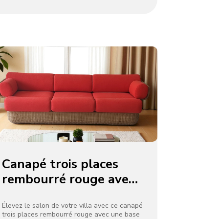
confortable, parfaite pour se détendre ou
recevoir. Fusionnant un design moderne avec
des courbes élégantes, il complète la
décoration d’une villa haut de gamme. Une
fabrication robuste garantit la durabilité, ce
qui en fait une pièce maîtresse élégante
pour une vie raffinée.
Canapé trois places
rembourré rouge avec
base en rotin pour
Villa Lounge
Élevez le salon de votre villa avec ce canapé
trois places rembourré rouge avec une base