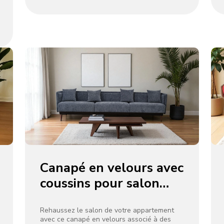
spécifiques, en veillant à ce que votre
canapé soit non seulement magnifique, mais
améliore également l’ambiance générale de
votre hall, de vos salons ou de vos
chambres.
Canapé en velours avec
coussins pour salon
d’appartement
Rehaussez le salon de votre appartement
avec ce canapé en velours associé à des