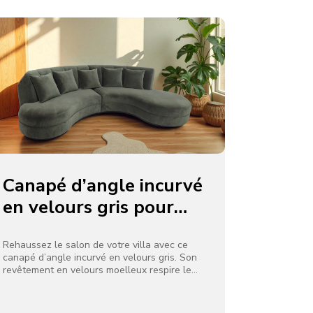
Canapé d’angle incurvé
en velours gris pour
salon de villa
Rehaussez le salon de votre villa avec ce
canapé d’angle incurvé en velours gris. Son
revêtement en velours moelleux respire le
luxe, tandis que la silhouette incurvée
optimise l’espace dans les coins. Des
coussins épais assurent une détente