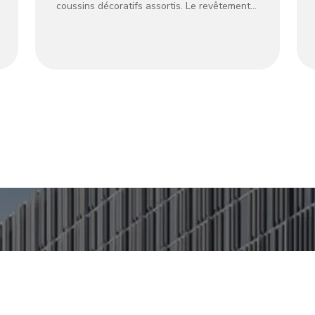
coussins décoratifs assortis. Le revêtement
en velours moelleux offre un confort
luxueux, tandis que les oreillers ajoutent un
style douillet. Son design moderne, doté d’un
cadre robuste et de lignes épurées, convient
aux espaces restreints. Idéal pour se
détendre ou se divertir, il s’intègre
parfaitement à un décor contemporain,
apportant élégance et fonctionnalité à votre
maison.