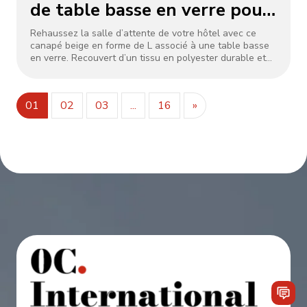
de table basse en verre pour
salle d’attente d’hôtel
Rehaussez la salle d’attente de votre hôtel avec ce
canapé beige en forme de L associé à une table basse
en verre. Recouvert d’un tissu en polyester durable et
résistant aux taches, le canapé offre de nombreuses
places assises pour les invités, tandis que sa forme en L
optimise les espaces d’angle. L’élégante table basse en
01
02
03
...
16
»
verre, soutenue par des pieds en métal, ajoute une
touche moderne et sert de surface pratique pour les
boissons ou la décoration. Parfait pour les hôtels
contemporains, cet ensemble allie confort,
fonctionnalité et style minimaliste, créant une première
impression accueillante.