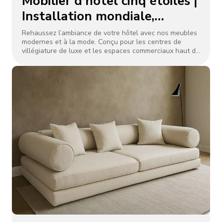
Mobilier d’hôtel cinq étoiles |
Installation mondiale,
garantie de 3 à 5 ans
Rehaussez l’ambiance de votre hôtel avec nos meubles
modernes et à la mode. Conçu pour les centres de
villégiature de luxe et les espaces commerciaux haut de
gamme, il est doté de structures métalliques renforcées,
d’un rembourrage haute densité et d’un emballage à
trois couches pour une livraison mondiale en toute
sécurité.