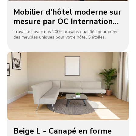
Mobilier d’hôtel moderne sur
mesure par OC International
| Tailles sur mesure,
Travaillez avec nos 200+ artisans qualifiés pour créer
des meubles uniques pour votre hôtel 5 étoiles.
construction en bois massif
et en métal
Beige L - Canapé en forme