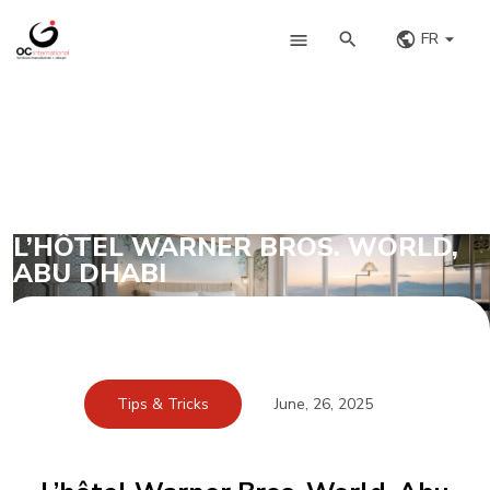
FR
L’HÔTEL WARNER BROS. WORLD,
ABU DHABI
Tips & Tricks
June, 26, 2025